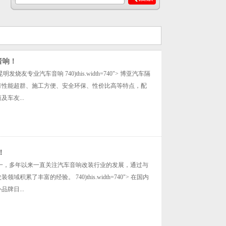
音响！
业汽车音响 740)this.width=740"> 博亚汽车隔
有性能超群、施工方便、安全环保、性价比高等特点，配
车友...
！
一，多年以来一直关注汽车音响改装行业的发展，通过与
了丰富的经验。 740)this.width=740"> 在国内
牌日...