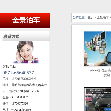
当前位置：
主页
>
全景泊车
全景泊车
联系方式
客服电话
hunydon移动云
0871-65640537
发烧
手机：
13700675326 马先生
地址：
昆明市机场路和寺瓦路车行
天下国际汽车城东区16-17号
企业QQ：
800050528
微信：
13700675326
网址：
www.ynfan.com